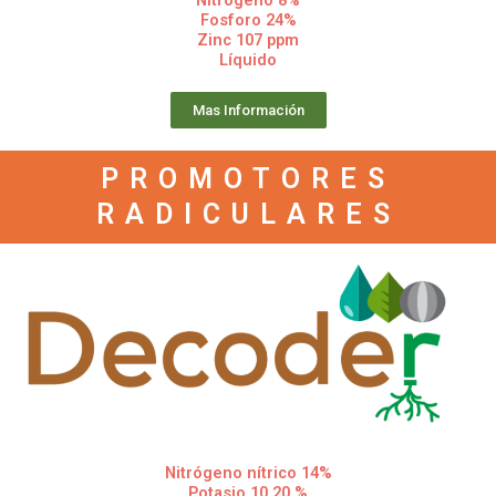
Fosforo 24%
Zinc 107 ppm
Líquido
Mas Información
PROMOTORES
RADICULARES
Nitrógeno nítrico 14%
Potasio 10.20 %