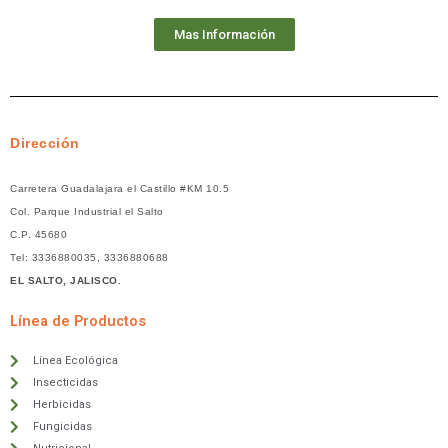
Mas Información
Dirección
Carretera Guadalajara el Castillo #KM 10.5
Col. Parque Industrial el Salto
C.P. 45680
Tel: 3336880035, 3336880688
EL SALTO, JALISCO.
Línea de Productos
Línea Ecológica
Insecticidas
Herbicidas
Fungicidas