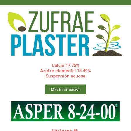
Calcio 17.75%
Azufre elemental 15.49%
Suspensión acuosa
Mas Información
Nitrógeno 8%