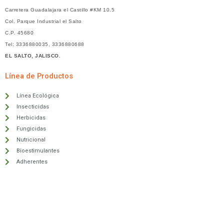
Carretera Guadalajara el Castillo #KM 10.5
Col. Parque Industrial el Salto
C.P. 45680
Tel: 3336880035, 3336880688
EL SALTO, JALISCO.
Línea de Productos
Línea Ecológica
Insecticidas
Herbicidas
Fungicidas
Nutricional
Bioestimulantes
Adherentes