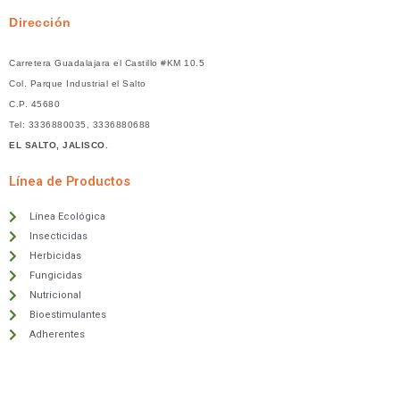
Dirección
Carretera Guadalajara el Castillo #KM 10.5
Col. Parque Industrial el Salto
C.P. 45680
Tel: 3336880035, 3336880688
EL SALTO, JALISCO.
Línea de Productos
Línea Ecológica
Insecticidas
Herbicidas
Fungicidas
Nutricional
Bioestimulantes
Adherentes