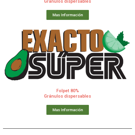
Gránulos dispersables
Mas Información
Folpet 80%
Gránulos dispersables
Mas Información