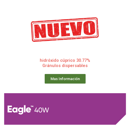
hidróxido cúprico 30.77%
Gránulos dispersables
Mas Información