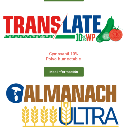
Cymoxanil 10%
Polvo humectable
Mas Información