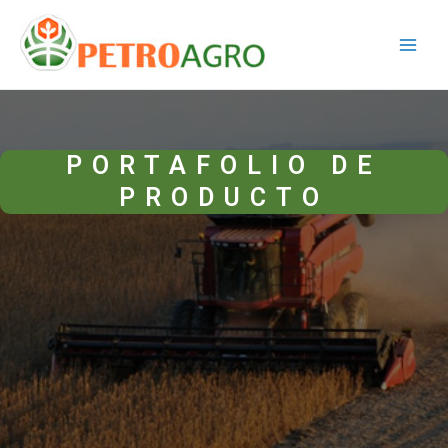
Ir
Main
al
Men
contenido
PORTAFOLIO DE
PRODUCTO