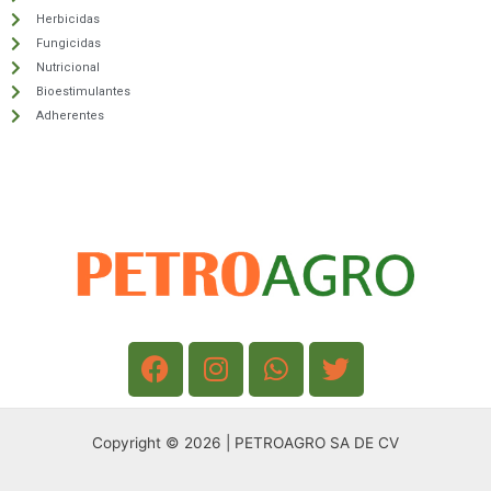
Herbicidas
Fungicidas
Nutricional
Bioestimulantes
Adherentes
F
I
W
T
a
n
h
w
c
s
a
i
e
t
t
t
Copyright © 2026 | PETROAGRO SA DE CV
b
a
s
t
o
g
a
e